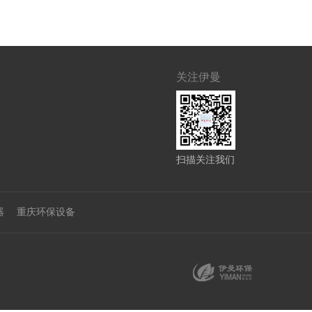
关注伊曼
扫描关注我们
器
重庆环保设备