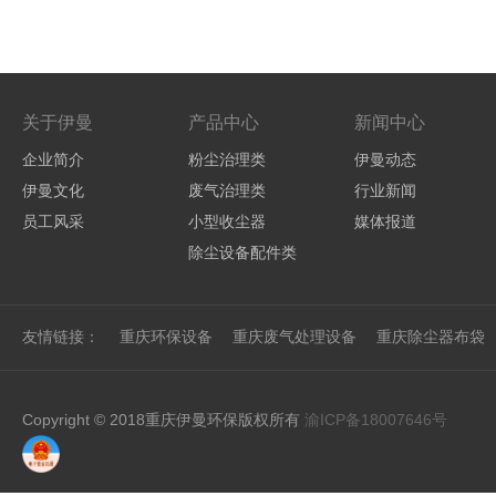
关于伊曼
产品中心
新闻中心
企业简介
粉尘治理类
伊曼动态
伊曼文化
废气治理类
行业新闻
员工风采
小型收尘器
媒体报道
除尘设备配件类
友情链接：
重庆环保设备
重庆废气处理设备
重庆除尘器布袋
Copyright © 2018重庆伊曼环保版权所有
渝ICP备18007646号