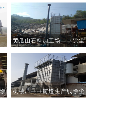
黄瓜山石料加工场——除尘
器
除
机械厂——铸造生产线除尘
设备