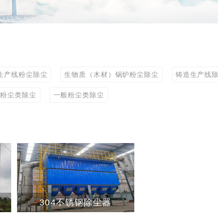
生产线粉尘除尘
生物质（木材）锅炉粉尘除尘
铸造生产线
种粉尘类除尘
一般粉尘类除尘
304不锈钢除尘器